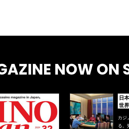
GAZINE
NOW ON 
日本
世
カジ
る。