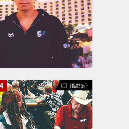
4
雑誌紹介