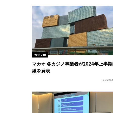
カジノIR
マカオ 各カジノ事業者が2024年上半期
績を発表
2024.