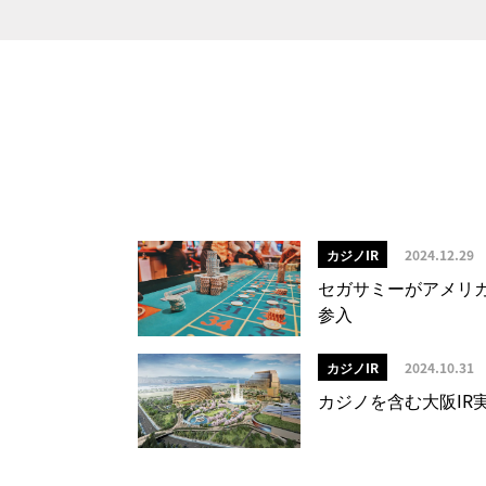
カジノIR
2024.12.29
セガサミーがアメリ
参入
カジノIR
2024.10.31
カジノを含む大阪IR