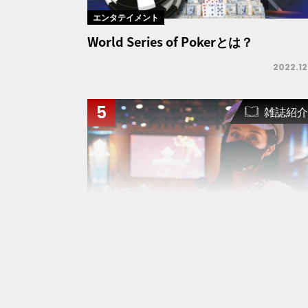
エンタテイメント
World Series of Pokerとは？
2022.12
5
雑誌紹介
エンタテイメント
石田有里（日本人女性ポーカー獲得賞
１位）インタビュー
2022.12