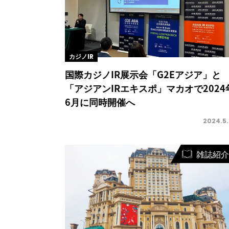
カジノIR
国際カジノIR展示会「G2Eアジア」と
「アジアンIRエキスポ」マカオで2024
6月に同時開催へ
2024.5
雑誌紹介