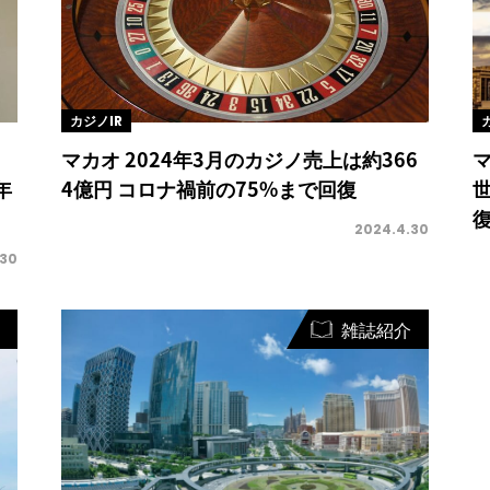
カジノIR
マカオ 2024年3月のカジノ売上は約366
マ
年
4億円 コロナ禍前の75%まで回復
2024.4.30
.30
雑誌紹介