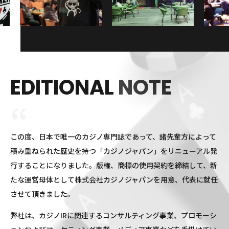
EDITIONAL NOTE
この度、日本で唯一のカジノ専門誌であって、諸先輩方によって
積み重ねられた歴史を持つ「カジノジャパン」をリニューアル発
行することになりました。版権、商標の使用契約を締結して、新
たな運営母体として株式会社カジノジャパンを用意、代表に就任
させて頂きました。
弊社は、カジノIRに関連するコンサルティング事業、プロモーシ