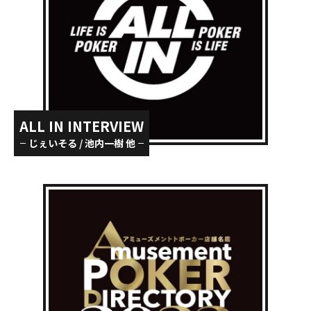
ALL IN INTERVIEW
じぇいそる / 池内一樹 他