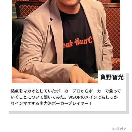
負野智光
拠点をマカオとしていたポーカープロからポーカーで食って
いくことについて聞いてみた。WSOPのメインでもしっか
りインマネする実力派ポーカープレイヤー！
Article