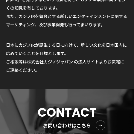
くの知見を有しております。
また、カジノIRを舞台とする新しいエンタテインメントに関する
マーケティング、及び事業開発も行ってまいります。
日本にカジノIRが誕生する日に向けて、新しい文化を日本国内に
広めていくことを目標とします。
ご相談等は株式会社カジノジャパン の法人サイトよりお気軽に
ご連絡ください。
CONTACT
お問い合わせはこちら