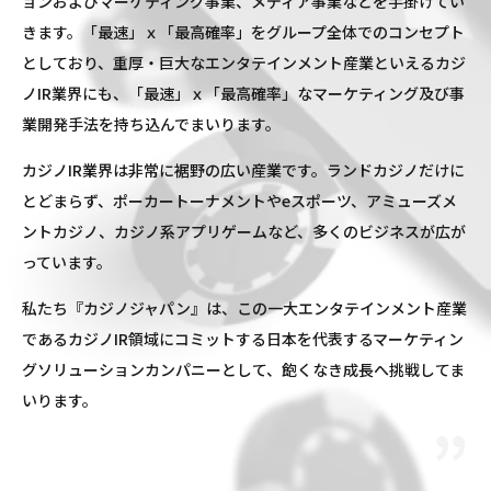
ョンおよびマーケティング事業、メディア事業などを手掛けてい
きます。「最速」ｘ「最高確率」をグループ全体でのコンセプト
としており、重厚・巨大なエンタテインメント産業といえるカジ
ノIR業界にも、「最速」ｘ「最高確率」なマーケティング及び事
業開発手法を持ち込んでまいります。
カジノIR業界は非常に裾野の広い産業です。ランドカジノだけに
とどまらず、ポーカートーナメントやeスポーツ、アミューズメ
ントカジノ、カジノ系アプリゲームなど、多くのビジネスが広が
っています。
私たち『カジノジャパン』は、この一大エンタテインメント産業
であるカジノIR領域にコミットする日本を代表するマーケティン
グソリューションカンパニーとして、飽くなき成長へ挑戦してま
いります。