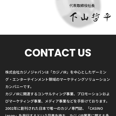
代表取締役社長
CONTACT US
株式会社カジノジャパンは「カジノIR」を中心としたゲーミン
グ・エンターテインメント領域のマーケティングソリューション
カンパニーです。
カジノIRに関連するコンサルティング事業、プロモーションおよ
びマーケティング事業、メディア事業などを手掛けております。
2002年に創刊された日本で唯一のカジノ専門誌、「CASINO
japan」を発行するという背景を持ち、カジノIR業界に関する多