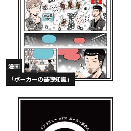
漫画
「ポーカーの基礎知識」