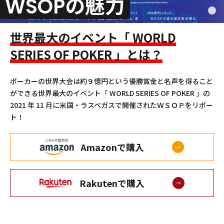
NO POKER,
WSOPの魅力
ポーカープレイヤー、
Amusement POKER
YouTuber
DIRECTORY 2022
NO LIFE
じぇいそる
世界最大のイベント「 WORLD
日本全国に200店舗近く存在するアミ
SERIES OF POKER 」とは？
人気急上昇中のポーカーを徹底解説！
ラスベガス在住、職業「プロポーカー
ューズメントポーカー店舗をご紹介
プレイヤー」にインタビュー
ポーカーの世界大会は約９億円という優勝賞金と名声を得ること
人生すら変えてしまうほど魅力的なアイテムであるポーカーを広
ができる世界最大のイベント「 WORLD SERIES OF POKER 」の
世界でも珍しい「お金を賭けられない」ポーカールームアミュー
めることをコンセプトとした企画。ポーカーをプレイすること、
2021 年 11 月に米国・ラスベガスで開催されたＷＳＯＰをリポー
ズメントポーカー店舗をご紹介。システムや雰囲気などは店舗毎
2021年のＷＳＯＰでも結果を残し、注目されるポーカープレイ
ポーカーでビジネスとしていくことについてお伝えします。
ト！
に異なるので、ホームグラウンド的な自分好みの店舗を見つけて
ヤー！そんな彼の「カジノを職場にする生き方」を少しだけ覗
みましょう
く。
Amazonで購入
Amazonで購入
Amazonで購入
Amazonで購入
Rakutenで購入
Rakutenで購入
Rakutenで購入
Rakutenで購入