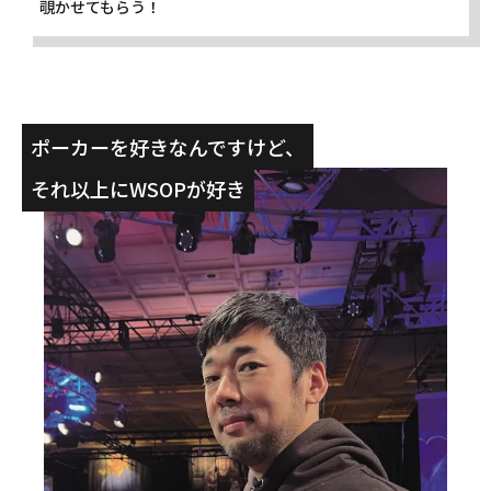
覗かせてもらう！
ポーカーを好きなんですけど、
それ以上にWSOPが好き