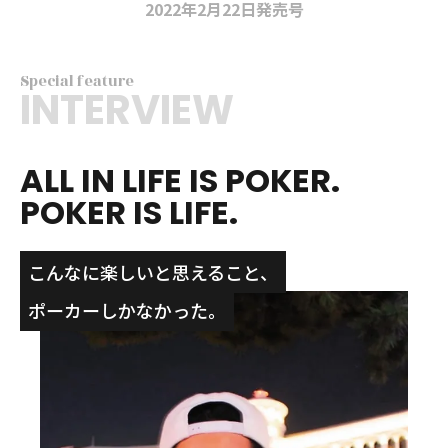
2022年2月22日発売号
Special feature
INTERVIEW
ALL IN LIFE IS POKER.
POKER IS LIFE.
こんなに楽しいと思えること、
ポーカーしかなかった。