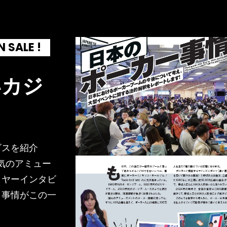
 SALE !
いカジ
ビスを紹介
気のアミュー
イヤーインタビ
ノ事情がこの一