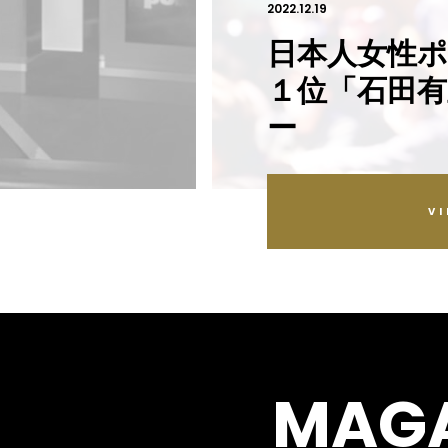
2022.12.19
日本人女性ポ
１位「石田
ー
V
MAGA