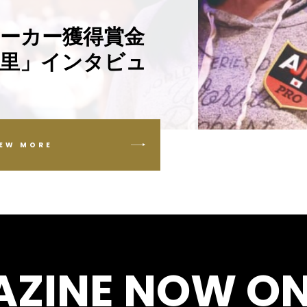
ーカー獲得賞金
有里」インタビュ
IEW MORE
ZINE
NOW ON