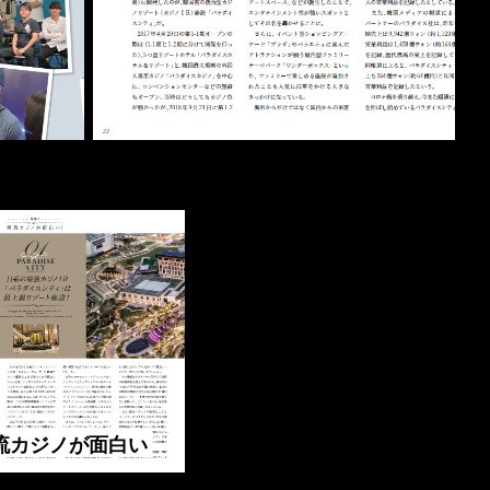
流カジノが面白い