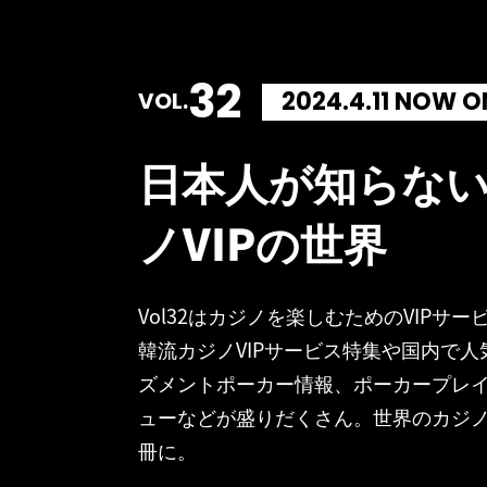
32
2024.4.11 NOW ON
VOL.
日本人が知らな
ノVIPの世界
Vol32はカジノを楽しむためのVIPサー
韓流カジノVIPサービス特集や国内で人
ズメントポーカー情報、ポーカープレ
ューなどが盛りだくさん。世界のカジ
冊に。