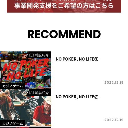
RECOMMEND
雑誌紹介
NO POKER, NO LIFE①
2022.12.19
カジノゲーム
雑誌紹介
NO POKER, NO LIFE②
2022.12.19
カジノゲーム