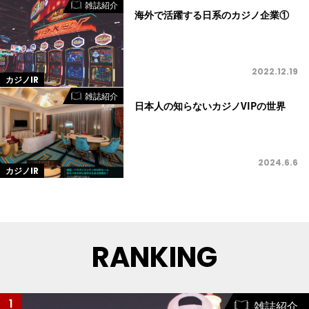
雑誌紹介
海外で活躍する日系のカジノ企業①
2022.12.19
カジノIR
雑誌紹介
日本人の知らないカジノVIPの世界
2024.6.6
カジノIR
RANKING
1
雑誌紹介