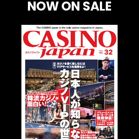
NOW ON SALE