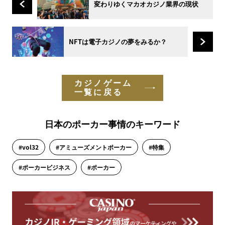
変わりゆくマカオカジノ業界の現状
NFTは電子カジノの夢をみるか？
カジノゲーム
一覧に戻る
日本のポーカー事情のキーワード
#vol32
#アミューズメントポーカー
#特集
#ポーカービジネス
#ポーカー