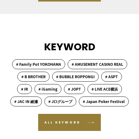
KEYWORD
# Family Pot YOKOHAMA
# AMUSEMENT CASINO REAL
# B BROTHER
# BUBBLE ROPPONGI
# ASPT
# IR
# iGaming
# JOPT
# LIVE ACE横浜
# JAC IN 綾瀬
# JCIグループ
# Japan Poker Festival
ALL KEYWORD