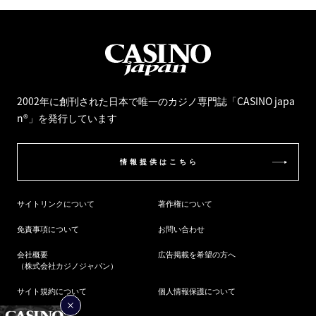
2002年に創刊された日本で唯一のカジノ専門誌
「CASINO japa
n®」を発行しています
情報提供はこちら
サイトリンクについて
著作権について
免責事項について
お問い合わせ
会社概要
広告掲載を希望の方へ
（株式会社カジノジャパン）
サイト規約について
個人情報保護について