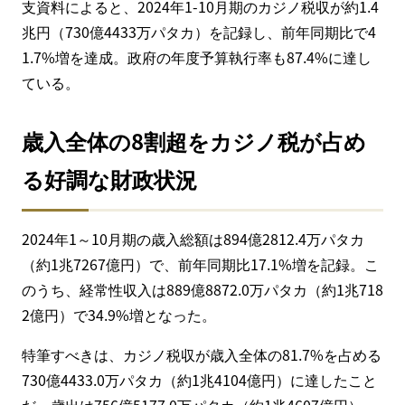
支資料によると、2024年1-10月期のカジノ税収が約1.4
兆円（730億4433万パタカ）を記録し、前年同期比で4
1.7%増を達成。政府の年度予算執行率も87.4%に達し
ている。
歳入全体の8割超をカジノ税が占め
る好調な財政状況
2024年1～10月期の歳入総額は894億2812.4万パタカ
（約1兆7267億円）で、前年同期比17.1%増を記録。こ
のうち、経常性収入は889億8872.0万パタカ（約1兆718
2億円）で34.9%増となった。
特筆すべきは、カジノ税収が歳入全体の81.7%を占める
730億4433.0万パタカ（約1兆4104億円）に達したこと