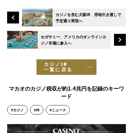
カジノを含む大阪IR 用地引き渡しで
予定通り実現へ
セガサミー、アメリカのオンラインカ
ジノ市場に参入へ
カジノIR
一覧に戻る
マカオのカジノ税収が約1.4兆円を記録のキーワ
ード
#カジノ
#IR
#ニュース