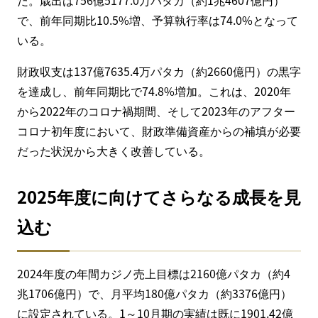
だ。歳出は756億5177.0万パタカ（約1兆4607億円）
で、前年同期比10.5%増、予算執行率は74.0%となって
いる。
財政収支は137億7635.4万パタカ（約2660億円）の黒字
を達成し、前年同期比で74.8%増加。これは、2020年
から2022年のコロナ禍期間、そして2023年のアフター
コロナ初年度において、財政準備資産からの補填が必要
だった状況から大きく改善している。
2025年度に向けてさらなる成長を見
込む
2024年度の年間カジノ売上目標は2160億パタカ（約4
兆1706億円）で、月平均180億パタカ（約3376億円）
に設定されている。1～10月期の実績は既に1901.42億