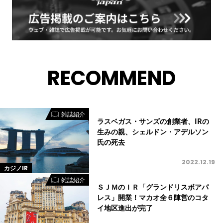
RECOMMEND
雑誌紹介
ラスベガス・サンズの創業者、IRの
生みの親、シェルドン・アデルソン
氏の死去
2022.12.19
カジノIR
雑誌紹介
ＳＪＭのＩＲ「グランドリスボアパ
レス」開業！マカオ全６陣営のコタ
イ地区進出が完了