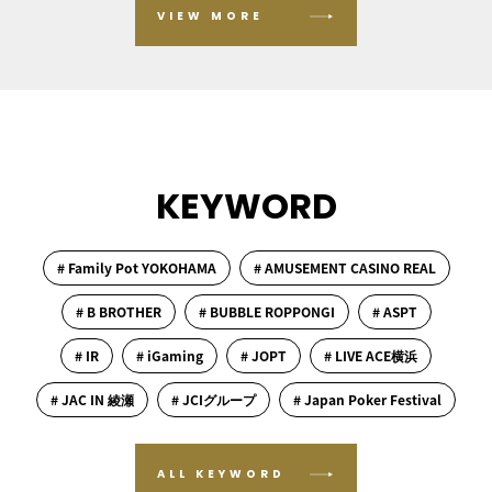
VIEW MORE
KEYWORD
# Family Pot YOKOHAMA
# AMUSEMENT CASINO REAL
# B BROTHER
# BUBBLE ROPPONGI
# ASPT
# IR
# iGaming
# JOPT
# LIVE ACE横浜
# JAC IN 綾瀬
# JCIグループ
# Japan Poker Festival
ALL KEYWORD