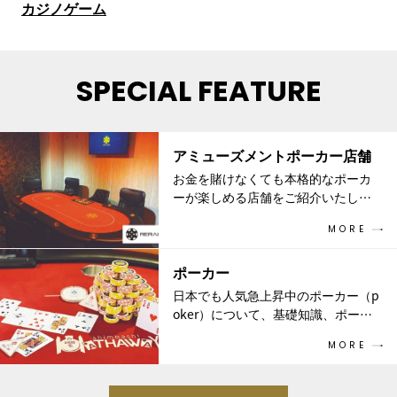
カジノゲーム
SPECIAL FEATURE
アミューズメントポーカー店舗
お金を賭けなくても本格的なポーカ
ーが楽しめる店舗をご紹介いたしま
す。
MORE
ドリンク片手に1人で楽しめる店舗か
ら人気の店舗まで、お気に入りのポ
ポーカー
ーカールームを見つけてみません
か？
日本でも人気急上昇中のポーカー（p
oker）について、基礎知識、ポーカ
ープレイヤー、YouTuber、国内外ニ
MORE
ュース、イベントなど徹底解説！気
になる魅力を紹介します。