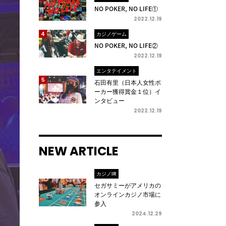
NO POKER, NO LIFE①
2022.12.19
4
カジノゲーム
NO POKER, NO LIFE②
2022.12.19
エンタテイメント
5
石田有里（日本人女性ポ
ーカー獲得賞金１位）イ
ンタビュー
2022.12.19
NEW ARTICLE
カジノIR
セガサミーがアメリカの
オンラインカジノ市場に
参入
2024.12.29