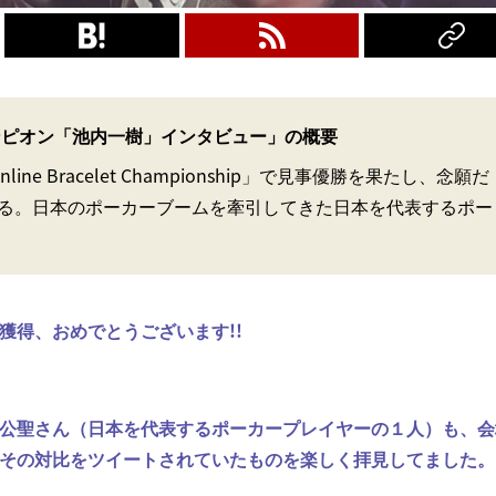
ャンピオン「池内一樹」インタビュー」の概要
om Online Bracelet Championship」で見事優勝を果たし、念願だ
る。日本のポーカーブームを牽引してきた日本を代表するポー
獲得、おめでとうございます!!
公聖さん（日本を代表するポーカープレイヤーの１人）も、会
その対比をツイートされていたものを楽しく拝見してました。