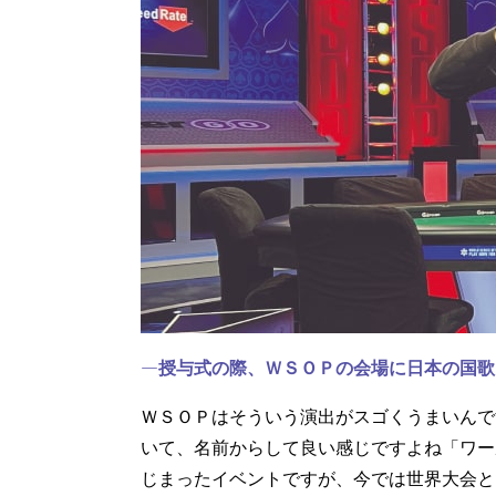
—授与式の際、ＷＳＯＰの会場に日本の国歌
ＷＳＯＰはそういう演出がスゴくうまいんで
いて、名前からして良い感じですよね「ワー
じまったイベントですが、今では世界大会と