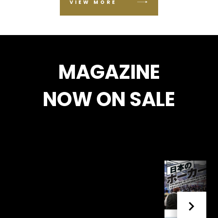
VIEW MORE
MAGAZINE
NOW ON SALE