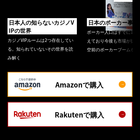
日本人の知らないカジノV
日本のポーカー事情
IPの世界
ポーカー人口はすでに100
カジノVIPルームは2つ存在してい
えており今後も市場が拡大
る。知られていないその世界を読
空前のポーカーブームを取
み解く
Amazonで購入
Rakutenで購入