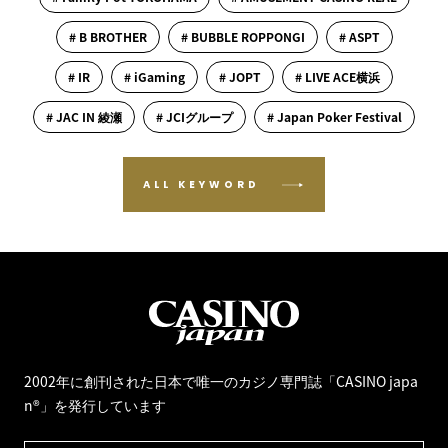
# B BROTHER
# BUBBLE ROPPONGI
# ASPT
# IR
# iGaming
# JOPT
# LIVE ACE横浜
# JAC IN 綾瀬
# JCIグループ
# Japan Poker Festival
ALL KEYWORD
2002年に創刊された日本で唯一のカジノ専門誌
「CASINO japa
n®」を発行しています