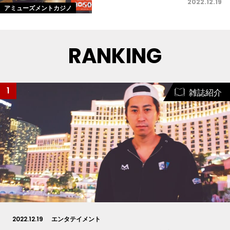
2022.12.19
アミューズメントカジノ
RANKING
1
雑誌紹介
2022.12.19
エンタテイメント