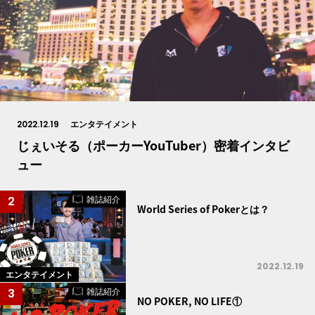
2022.12.19
エンタテイメント
じぇいそる（ポーカーYouTuber）密着インタビ
ュー
雑誌紹介
2
World Series of Pokerとは？
2022.12.19
エンタテイメント
雑誌紹介
3
NO POKER, NO LIFE①