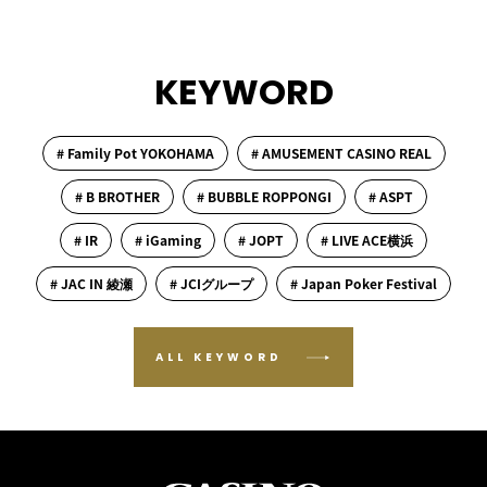
KEYWORD
# Family Pot YOKOHAMA
# AMUSEMENT CASINO REAL
# B BROTHER
# BUBBLE ROPPONGI
# ASPT
# IR
# iGaming
# JOPT
# LIVE ACE横浜
# JAC IN 綾瀬
# JCIグループ
# Japan Poker Festival
ALL KEYWORD