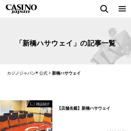
「新橋ハサウェイ」の記事一覧
カジノジャパン® 公式
>
新橋ハサウェイ
雑誌紹介
【店舗名鑑】新橋ハサウェイ