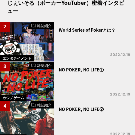
じぇいそる（ポーカーYouTuber）密着インタビ
ュー
雑誌紹介
2
World Series of Pokerとは？
2022.12.19
エンタテイメント
雑誌紹介
3
NO POKER, NO LIFE①
2022.12.19
カジノゲーム
雑誌紹介
4
NO POKER, NO LIFE②
2022.12.19