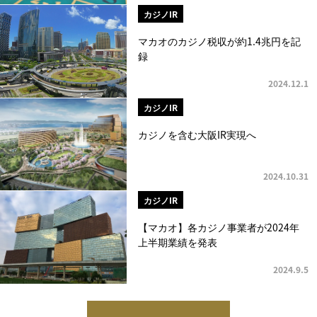
カジノIR
マカオのカジノ税収が約1.4兆円を記
録
2024.12.1
カジノIR
カジノを含む大阪IR実現へ
2024.10.31
カジノIR
【マカオ】各カジノ事業者が2024年
上半期業績を発表
2024.9.5