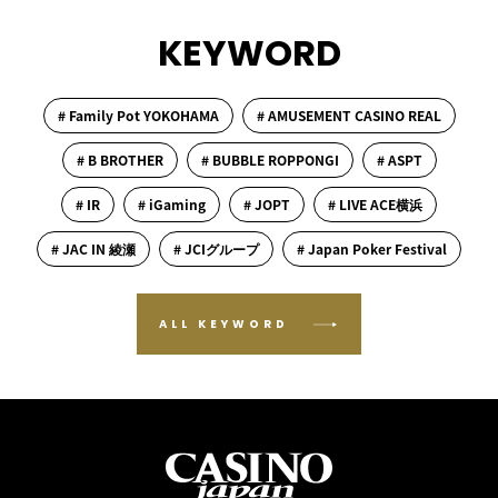
KEYWORD
# Family Pot YOKOHAMA
# AMUSEMENT CASINO REAL
# B BROTHER
# BUBBLE ROPPONGI
# ASPT
# IR
# iGaming
# JOPT
# LIVE ACE横浜
# JAC IN 綾瀬
# JCIグループ
# Japan Poker Festival
ALL KEYWORD