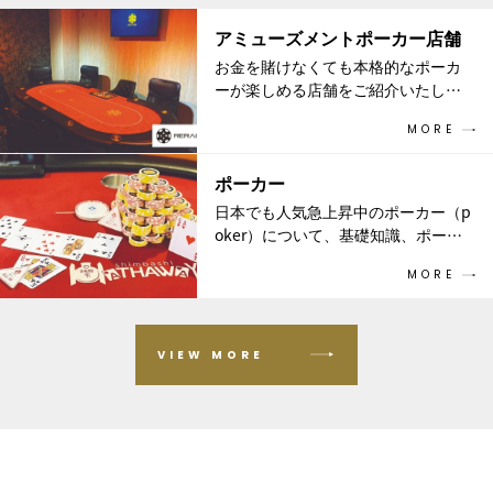
アミューズメントポーカー店舗
お金を賭けなくても本格的なポーカ
ーが楽しめる店舗をご紹介いたしま
す。
MORE
ドリンク片手に1人で楽しめる店舗か
ら人気の店舗まで、お気に入りのポ
ポーカー
ーカールームを見つけてみません
か？
日本でも人気急上昇中のポーカー（p
oker）について、基礎知識、ポーカ
ープレイヤー、YouTuber、国内外ニ
MORE
ュース、イベントなど徹底解説！気
になる魅力を紹介します。
VIEW MORE