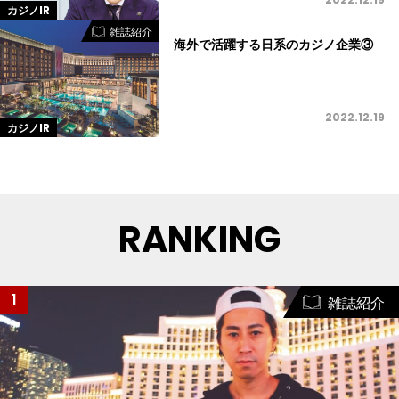
カジノIR
雑誌紹介
海外で活躍する日系のカジノ企業③
2022.12.19
カジノIR
RANKING
1
雑誌紹介