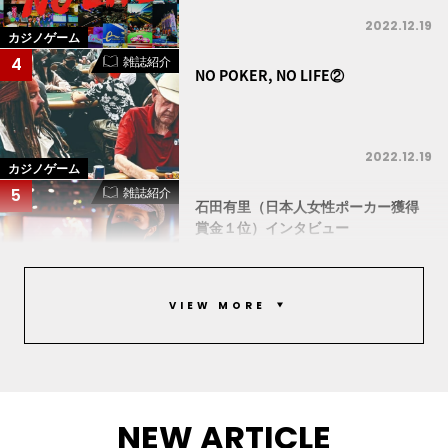
2022.12.19
カジノゲーム
雑誌紹介
4
NO POKER, NO LIFE②
2022.12.19
カジノゲーム
雑誌紹介
5
石田有里（日本人女性ポーカー獲得
賞金１位）インタビュー
2022.12.19
エンタテイメント
VIEW MORE
NEW ARTICLE