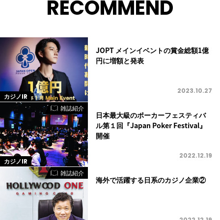
RECOMMEND
JOPT メインイベントの賞金総額1億
円に増額と発表
2023.10.27
カジノIR
雑誌紹介
日本最大級のポーカーフェスティバ
ル第１回『Japan Poker Festival』
開催
2022.12.19
カジノIR
雑誌紹介
海外で活躍する日系のカジノ企業②
2022.12.19